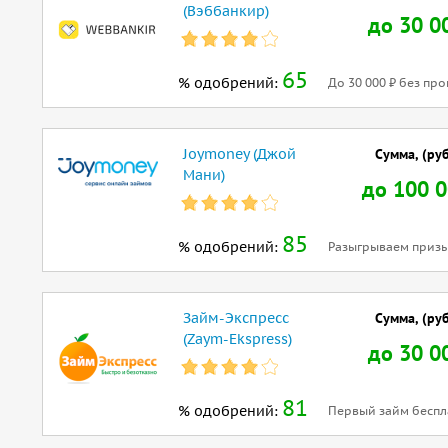
(Вэббанкир)
до 30 0
65
% одобрений:
До 30 000 ₽ без про
Joymoney (Джой
Сумма, (руб
Мани)
до 100 
85
% одобрений:
Разыгрываем призы
Займ-Экспресс
Сумма, (руб
(Zaym-Ekspress)
до 30 0
81
% одобрений:
Первый займ беспл