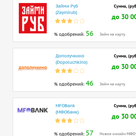
Займи Руб
Сумма, (руб
(Zaymirub)
до 30 0
56
% одобрений:
Займ на карту
Дополучкино
Сумма, (руб
(Dopoluchkino)
до 30 0
46
% одобрений:
Займ на карту
MFOBank
Сумма, (руб
(МФОбанк)
до 30 0
57
% одобрений:
Новое онлайн МФО