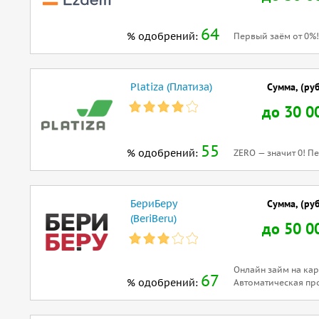
64
% одобрений:
Первый заём от 0%!
Platiza (Платиза)
Сумма, (руб
до 30 0
55
% одобрений:
ZERO — значит 0! П
БериБеру
Сумма, (руб
(BeriBeru)
до 50 0
Онлайн займ на кар
67
% одобрений:
Автоматическая пр