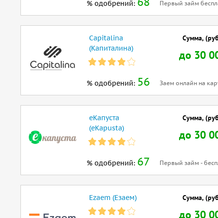
68
% одобрений:
Первый займ беспл
Capitalina
Сумма, (руб
(Капиталина)
до 30 0
56
% одобрений:
Заем онлайн на кар
еКапуста
Сумма, (руб
(eKapusta)
до 30 0
67
% одобрений:
Первый займ - бесп
Ezaem (Езаем)
Сумма, (руб
до 30 0