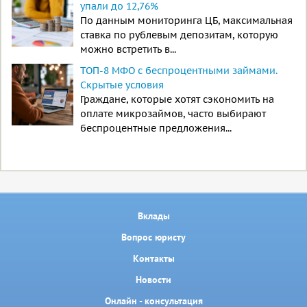
упали до 12,76%
По данным мониторинга ЦБ, максимальная
ставка по рублевым депозитам, которую
можно встретить в...
ТОП-8 МФО с беспроцентными займами.
Скрытые условия
Граждане, которые хотят сэкономить на
оплате микрозаймов, часто выбирают
беспроцентные предложения...
Вклады
Вопрос юристу
Контакты
Новости
Онлайн - консультация