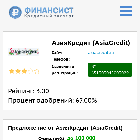
Перейти к основному содержанию
АзияКредит (AsiaCredit)
Сайт:
asiacredit.ru
Телефон:
Сведения о
№
регистрации:
651303045003029
Рейтинг:
3.00
Процент одобрений:
67.00%
Предложение от АзияКредит (AsiaCredit)
до 100 000
Сумма, (руб.)