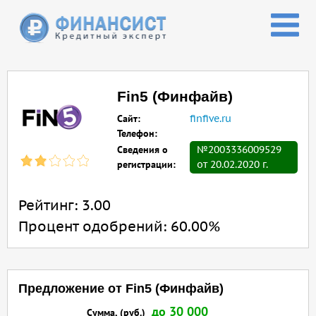
Перейти к основному содержанию
Fin5 (Финфайв)
Сайт:
finfive.ru
Телефон:
Сведения о
№2003336009529
регистрации:
от 20.02.2020 г.
Рейтинг:
3.00
Процент одобрений:
60.00%
Предложение от Fin5 (Финфайв)
до 30 000
Сумма, (руб.)