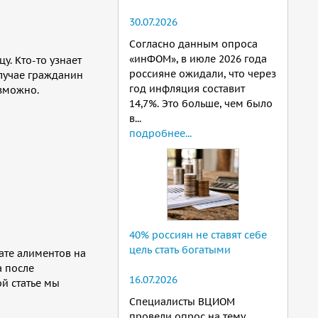
30.07.2026
Согласно данным опроса
«инФОМ», в июле 2026 года
. Кто-то узнает
россияне ожидали, что через
случае гражданин
год инфляция составит
озможно.
14,7%. Это больше, чем было
в...
подробнее...
40% россиян не ставят себе
цель стать богатыми
ате алиментов на
а после
16.07.2026
ой статье мы
Специалисты ВЦИОМ
провели опрос на тему