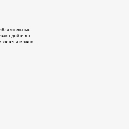
риблизительные
евают дойти до
живается и можно