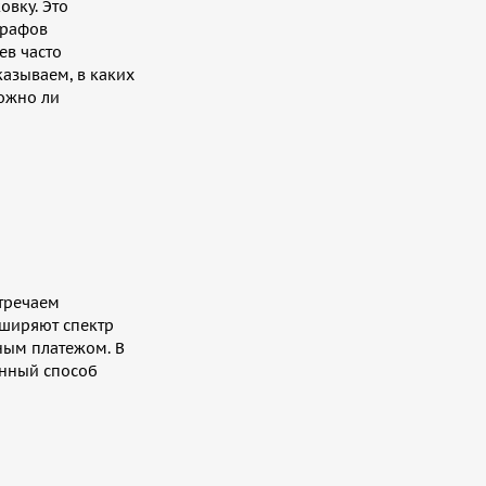
овку. Это
трафов
ев часто
казываем, в каких
можно ли
стречаем
сширяют спектр
нным платежом. В
анный способ