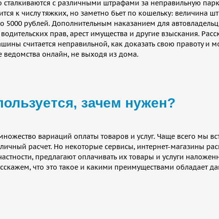
о сталкиваются с различными штрафами за неправильную парк
тся к числу тяжких, но заметно бьет по кошельку: величина ш
до 5000 рублей. Дополнительным наказанием для автовладельц
водительских прав, арест имущества и другие взыскания. Расс
ашины считается неправильной, как доказать свою правоту и 
 ведомства онлайн, не выходя из дома.
ользуется, зачем нужен?
множество вариаций оплаты товаров и услуг. Чаще всего мы в
личный расчет. Но некоторые сервисы, интернет-магазины ра
частности, предлагают оплачивать их товары и услуги наложе
асскажем, что это такое и какими преимуществами обладает д