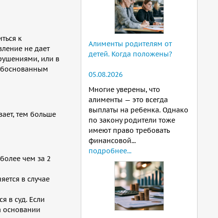
ться к
Алименты родителям от
вление не дает
детей. Когда положены?
арушениями, или в
 обоснованным
05.08.2026
Многие уверены, что
алименты — это всегда
выплаты на ребенка. Однако
ает, тем больше
по закону родители тоже
имеют право требовать
финансовой...
подробнее...
более чем за 2
яется в случае
я в суд. Если
а основании