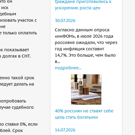
что он
Граждане приготовились к
 иск
ускорению роста цен
удебным
изовать участок с
30.07.2026
ине
Согласно данным опроса
е только оплатить
«инФОМ», в июле 2026 года
россияне ожидали, что через
год инфляция составит
ак показывает
14,7%. Это больше, чем было
 долгах в СНТ.
в...
подробнее...
енно такой срок
ледует делать на
попробовать
лучае судебного
40% россиян не ставят себе
цель стать богатыми
о ставке 0%, если
16.07.2026
блей. Срок