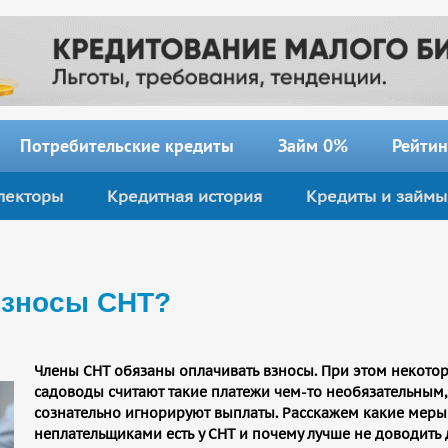
Потребительские кредиты
Займ 0%
Рейтин
лекторы
Кредитная история
Кредиты и займы
 взносы СНТ?
Члены СНТ обязаны оплачивать взносы. При этом некото
садоводы считают такие платежи чем-то необязательным, 
сознательно игнорируют выплаты. Расскажем какие меры
неплательщиками есть у СНТ и почему лучше не доводить 