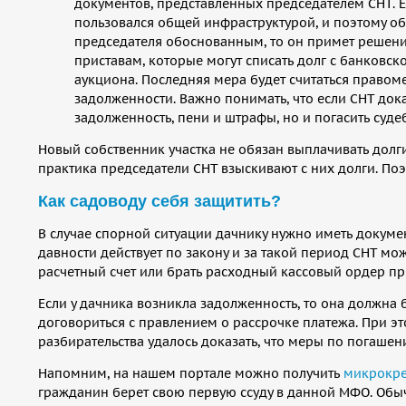
документов, представленных председателем СНТ. Ес
пользовался общей инфраструктурой, и поэтому об
председателя обоснованным, то он примет решени
приставам, которые могут списать долг с банковск
аукциона. Последняя мера будет считаться правоме
задолженности. Важно понимать, что если СНТ дока
задолженность, пени и штрафы, но и погасить суд
Новый собственник участка не обязан выплачивать долг
практика председатели СНТ взыскивают с них долги. Поэ
Как садоводу себя защитить?
В случае спорной ситуации дачнику нужно иметь докуме
давности действует по закону и за такой период СНТ мож
расчетный счет или брать расходный кассовый ордер пр
Если у дачника возникла задолженность, то она должн
договориться с правлением о рассрочке платежа. При эт
разбирательства удалось доказать, что меры по погаш
Напомним, на нашем портале можно получить
микрокр
гражданин берет свою первую ссуду в данной МФО. Обы