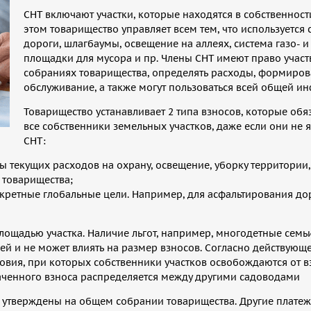
СНТ включают участки, которые находятся в собственност
этом товарищество управляет всем тем, что используется 
дороги, шлагбаумы, освещение на аллеях, система газо- 
площадки для мусора и пр. Члены СНТ имеют право участ
собраниях товарищества, определять расходы, формиров
обслуживание, а также могут пользоваться всей общей и
Товарищество устанавливает 2 типа взносов, которые обя
все собственники земельных участков, даже если они не 
СНТ:
ы текущих расходов на охрану, освещение, уборку территории,
 товарищества;
нкретные глобальные цели. Например, для асфальтирования до
лощадью участка. Наличие льгот, например, многодетные семь
жей и не может влиять на размер взносов. Согласно действующ
овия, при которых собственники участков освобождаются от в
лаченного взноса распределяется между другими садоводами
 утверждены на общем собрании товарищества. Другие платеж