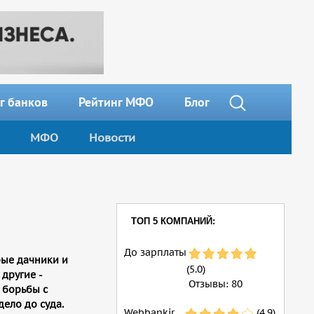
г банков
Рейтинг МФО
Блог
МФО
Новости
ТОП 5 КОМПАНИЙ:
До зарплаты
рые дачники и
(5.0)
другие -
Отзывы:
80
 борьбы с
дело до суда.
Webbankir
(4.9)