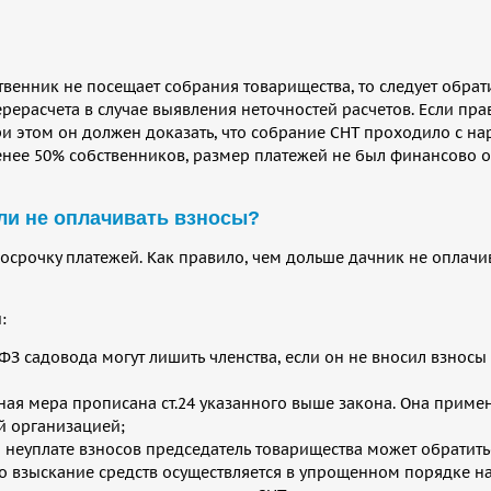
венник не посещает собрания товарищества, то следует обрати
рерасчета в случае выявления неточностей расчетов. Если пра
При этом он должен доказать, что собрание СНТ проходило с н
енее 50% собственников, размер платежей не был финансово
ли не оплачивать взносы?
осрочку платежей. Как правило, чем дольше дачник не оплачив
:
ФЗ садовода могут лишить членства, если он не вносил взносы 
ая мера прописана ст.24 указанного выше закона. Она примен
й организацией;
 неуплате взносов председатель товарищества может обратитьс
 то взыскание средств осуществляется в упрощенном порядке н