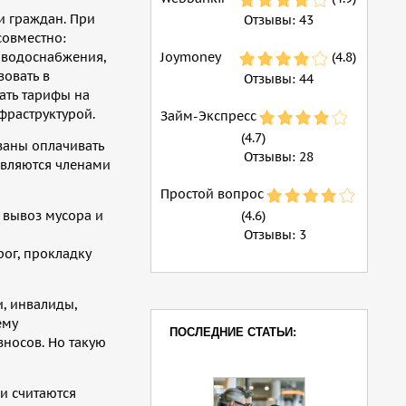
и граждан. При
Отзывы:
43
совместно:
и водоснабжения,
Joymoney
(4.8)
вовать в
Отзывы:
44
ать тарифы на
нфраструктурой.
Займ-Экспресс
(4.7)
заны оплачивать
Отзывы:
28
являются членами
Простой вопрос
 вывоз мусора и
(4.6)
Отзывы:
3
рог, прокладку
и, инвалиды,
ему
ПОСЛЕДНИЕ СТАТЬИ:
зносов. Но такую
и считаются