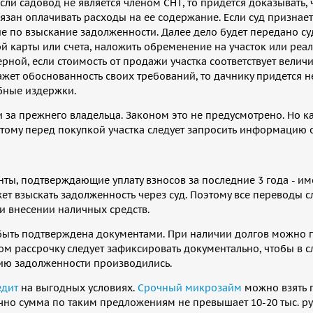
ли садовод не является членом СНТ, то придется доказывать, 
язан оплачивать расходы на ее содержание. Если суд признает
е по взыскание задолженности. Далее дело будет передано с
ой карты или счета, наложить обременение на участок или реал
рной, если стоимость от продажи участка соответствует велич
жет обоснованность своих требований, то дачнику придется н
ебные издержки.
и за прежнего владельца. Законом это не предусмотрено. Но к
тому перед покупкой участка следует запросить информацию о
нты, подтверждающие уплату взносов за последние 3 года - им
ет взыскать задолженность через суд. Поэтому все переводы с
и внесении наличных средств.
а быть подтверждена документами. При наличии долгов можно 
ом рассрочку следует зафиксировать документально, чтобы в с
ению задолженности производились.
едит
на выгодных условиях.
Срочный микрозайм
можно взять п
чно сумма по таким предложениям не превышает 10-20 тыс. ру