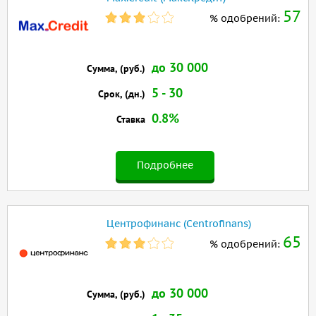
57
% одобрений:
до 30 000
Сумма, (руб.)
5 - 30
Срок, (дн.)
0.8%
Ставка
Подробнее
Центрофинанс (Centrofinans)
65
% одобрений:
до 30 000
Сумма, (руб.)