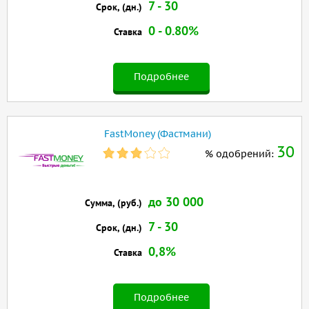
7 - 30
Срок, (дн.)
0 - 0.80%
Ставка
Подробнее
FastMoney (Фастмани)
30
% одобрений:
до 30 000
Сумма, (руб.)
7 - 30
Срок, (дн.)
0,8%
Ставка
Подробнее