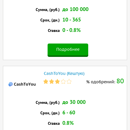
до 100 000
Сумма, (руб.)
10 - 365
Срок, (дн.)
0 - 0.8%
Ставка
Подробнее
CashToYou (Кештую)
80
% одобрений:
до 30 000
Сумма, (руб.)
6 - 60
Срок, (дн.)
0.8%
Ставка