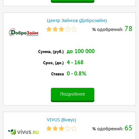
Центр Займов (Доброзайм)
78
% одобрений:
до 100 000
Сумма, (руб.)
4 - 168
Срок, (дн.)
0 - 0.8%
Ставка
Подробнее
VIVUS (Вивус)
65
% одобрений: