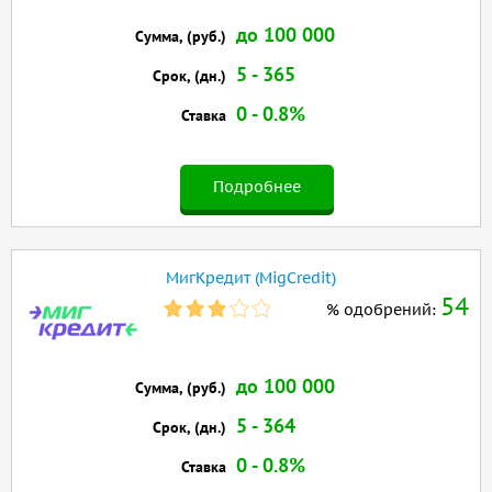
до 100 000
Сумма, (руб.)
5 - 365
Срок, (дн.)
0 - 0.8%
Ставка
Подробнее
МигКредит (MigCredit)
54
% одобрений:
до 100 000
Сумма, (руб.)
5 - 364
Срок, (дн.)
0 - 0.8%
Ставка