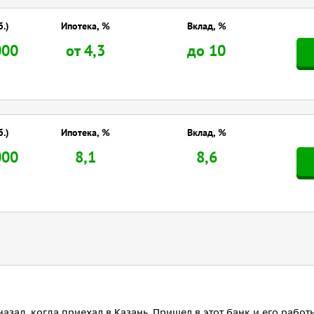
б.)
Ипотека, %
Вклад, %
000
от 4,3
до 10
б.)
Ипотека, %
Вклад, %
000
8,1
8,6
назад, когда приехал в Казань. Пришел в этот банк и его работ