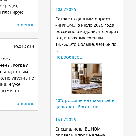
 кредит,
30.07.2026
ем планирую
Согласно данным опроса
ответить
«инФОМ», в июле 2026 года
россияне ожидали, что через
год инфляция составит
14,7%. Это больше, чем было
10.04.2014
в...
подробнее...
шлось
нены. Когда я
 стандартным,
, не упустив не
ии. Я уже
чными, то
40% россиян не ставят себе
ответить
цель стать богатыми
16.07.2026
Специалисты ВЦИОМ
провели опрос на тему