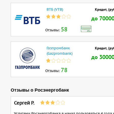
ВТБ (VTB)
Кредит, (ру
до 7000
58
Отзывы:
Газпромбанк
Кредит, (ру
(Gazprombank)
до 3000
78
Отзывы:
Отзывы о Росэнергобанк
Сергей Р.
Услугами Росэнергобанка я начал пользоваться 4 года 