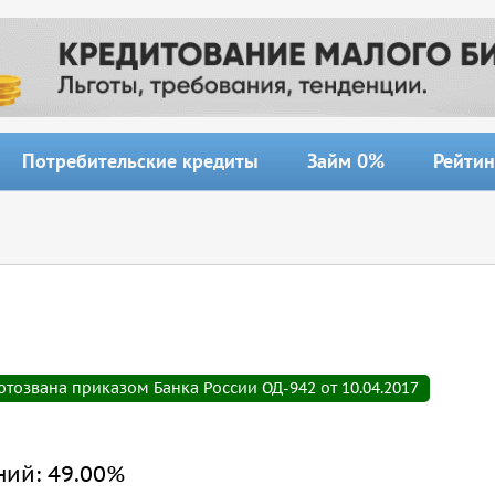
Потребительские кредиты
Займ 0%
Рейтин
тозвана приказом Банка России ОД-942 от 10.04.2017
ний:
49.00%