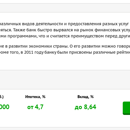
 различных видов деятельности и предоставления разных услуг
ться. Также банк быстро вырвался на рынок финансовых услуг
ими программами, что и считается преимуществом перед друг
е в развитии экономики страны. О его развитии можно говори
роме того, в 2011 году банку были присвоены различные рейти
б.)
Ипотека, %
Вклад, %
000
от 4,7
до 8,64