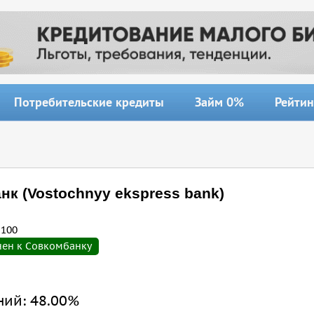
Потребительские кредиты
Займ 0%
Рейтин
нк (Vostochnyy ekspress bank)
-100
ен к Совкомбанку
ний:
48.00%