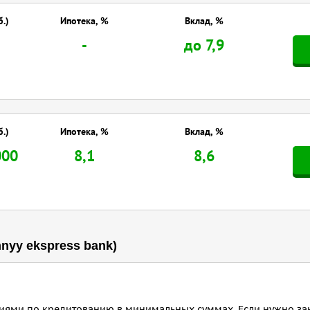
б.)
Ипотека, %
Вклад, %
-
до 7,9
б.)
Ипотека, %
Вклад, %
000
8,1
8,6
nyy ekspress bank)
ями по кредитованию в минимальных суммах. Если нужно зан