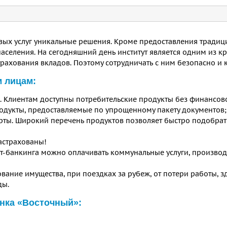
вых услуг уникальные решения. Кроме предоставления традиц
селения. На сегодняшний день институт является одним из к
трахования вкладов. Поэтому сотрудничать с ним безопасно и
м лицам:
 Клиентам доступны потребительские продукты без финансов
родукты, предоставляемые по упрощенному пакету документов;
рты. Широкий перечень продуктов позволяет быстро подобра
астрахованы!
-банкинга можно оплачивать коммунальные услуги, производ
вание имущества, при поездках за рубеж, от потери работы, з
ды.
анка «Восточный»: