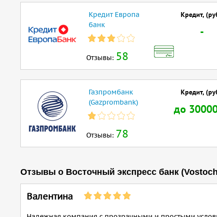
Кредит Европа
Кредит, (ру
банк
-
58
Отзывы:
Газпромбанк
Кредит, (ру
(Gazprombank)
до 3000
78
Отзывы:
Отзывы о Восточный экспресс банк (Vostoch
Валентина
Надежная компания с прозрачными и простыми услови