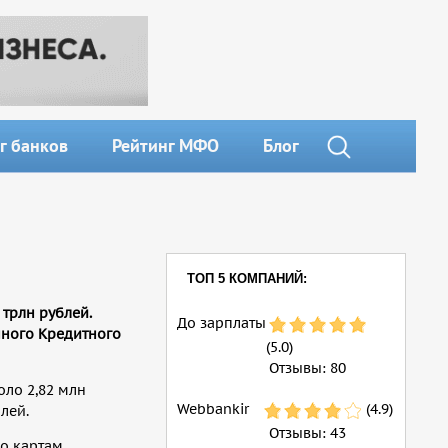
г банков
Рейтинг МФО
Блог
ТОП 5 КОМПАНИЙ:
трлн рублей.
До зарплаты
нного Кредитного
(5.0)
Отзывы:
80
оло 2,82 млн
Webbankir
(4.9)
лей.
Отзывы:
43
по картам