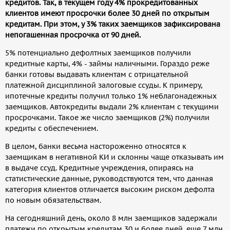
кредитов. Так, в текущем году 4% прокредитованных
клиентов имеют просрочки более 30 дней по открытым
кредитам. При этом, у 3% таких заемщиков зафиксирована
непогашенная просрочка от 90 дней.
5% потенциально дефолтных заемщиков получили
кредитные карты, 4% - займы наличными. Гораздо реже
банки готовы выдавать клиентам с отрицательной
платежной дисциплиной залоговые ссуды. К примеру,
ипотечные кредиты получил только 1% неблагонадежных
заемщиков. Автокредиты выдали 2% клиентам с текущими
просрочками. Такое же число заемщиков (2%) получили
кредиты с обеспечением.
В целом, банки весьма настороженно относятся к
заемщикам в негативной КИ и склонны чаще отказывать им
в выдаче ссуд. Кредитные учреждения, опираясь на
статистические данные, руководствуются тем, что данная
категория клиентов отличается высоким риском дефолта
по новым обязательствам.
На сегодняшний день, около 8 млн заемщиков задержали
платежи по открытым кредитам 30 и более дней, еще 7 млн