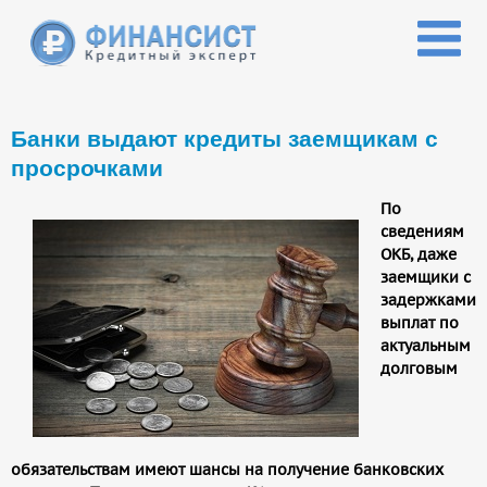
Перейти к основному содержанию
Банки выдают кредиты заемщикам с
просрочками
По
сведениям
ОКБ, даже
заемщики с
задержками
выплат по
актуальным
долговым
обязательствам имеют шансы на получение банковских