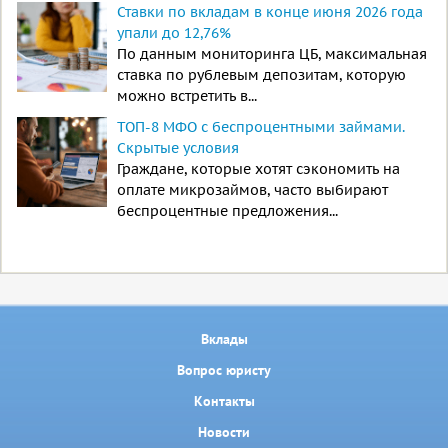
Ставки по вкладам в конце июня 2026 года
упали до 12,76%
По данным мониторинга ЦБ, максимальная
ставка по рублевым депозитам, которую
можно встретить в...
ТОП-8 МФО с беспроцентными займами.
Скрытые условия
Граждане, которые хотят сэкономить на
оплате микрозаймов, часто выбирают
беспроцентные предложения...
Вклады
Вопрос юристу
Контакты
Новости