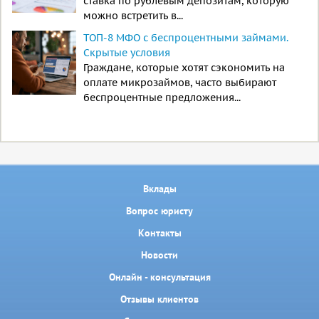
ставка по рублевым депозитам, которую
можно встретить в...
ТОП-8 МФО с беспроцентными займами.
Скрытые условия
Граждане, которые хотят сэкономить на
оплате микрозаймов, часто выбирают
беспроцентные предложения...
Вклады
Вопрос юристу
Контакты
Новости
Онлайн - консультация
Отзывы клиентов