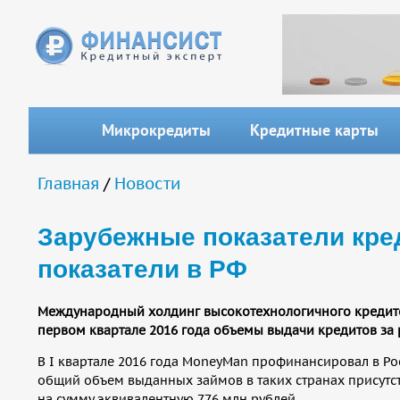
Перейти к основному содержанию
Микрокредиты
Кредитные карты
Вы здесь
Главная
/
Новости
Зарубежные показатели кре
показатели в РФ
Международный холдинг высокотехнологичного кредито
первом квартале 2016 года объемы выдачи кредитов за
В I квартале 2016 года MoneyMan профинансировал в Ро
общий объем выданных займов в таких странах присутств
на сумму эквивалентную 776 млн рублей.