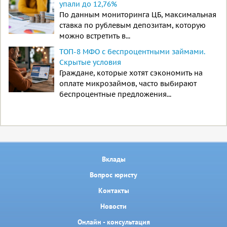
упали до 12,76%
По данным мониторинга ЦБ, максимальная
ставка по рублевым депозитам, которую
можно встретить в...
ТОП-8 МФО с беспроцентными займами.
Скрытые условия
Граждане, которые хотят сэкономить на
оплате микрозаймов, часто выбирают
беспроцентные предложения...
Вклады
Вопрос юристу
Контакты
Новости
Онлайн - консультация