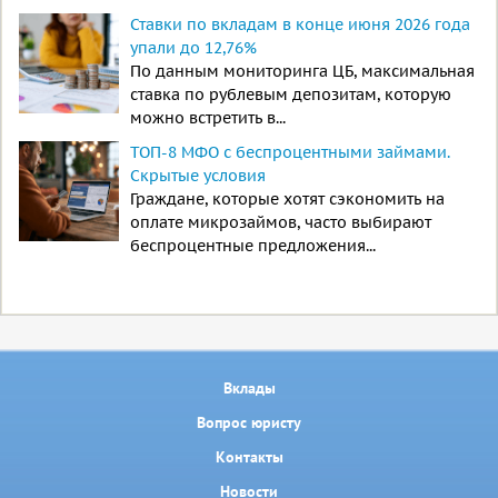
Ставки по вкладам в конце июня 2026 года
упали до 12,76%
По данным мониторинга ЦБ, максимальная
ставка по рублевым депозитам, которую
можно встретить в...
ТОП-8 МФО с беспроцентными займами.
Скрытые условия
Граждане, которые хотят сэкономить на
оплате микрозаймов, часто выбирают
беспроцентные предложения...
Вклады
Вопрос юристу
Контакты
Новости