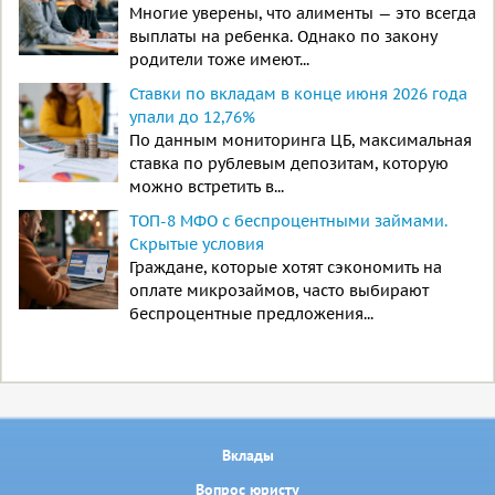
Многие уверены, что алименты — это всегда
выплаты на ребенка. Однако по закону
родители тоже имеют...
Ставки по вкладам в конце июня 2026 года
упали до 12,76%
По данным мониторинга ЦБ, максимальная
ставка по рублевым депозитам, которую
можно встретить в...
ТОП-8 МФО с беспроцентными займами.
Скрытые условия
Граждане, которые хотят сэкономить на
оплате микрозаймов, часто выбирают
беспроцентные предложения...
Вклады
Вопрос юристу