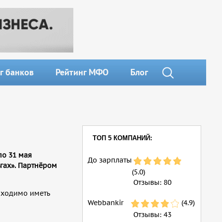
г банков
Рейтинг МФО
Блог
ТОП 5 КОМПАНИЙ:
по 31 мая
До зарплаты
ьгах». Партнёром
(5.0)
Отзывы:
80
бходимо иметь
Webbankir
(4.9)
Отзывы:
43