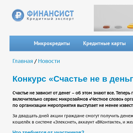
Перейти к основному содержанию
Микрокредиты
Кредитные карты
Вы здесь
Главная
/
Новости
Конкурс «Счастье не в день
Счастье не зависит от денег – об этом знают все. Теперь
включительно сервис микрозаймов «Честное слово» орган
по организации мероприятия выступает не менее извест
За двадцать дней акции граждане смогут получить ден
кошелёк в системе «Элекснет», аккаунт «ВКонтакте», и ж
Что требуется от участников?