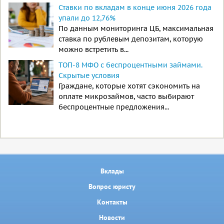
Ставки по вкладам в конце июня 2026 года
упали до 12,76%
По данным мониторинга ЦБ, максимальная
ставка по рублевым депозитам, которую
можно встретить в...
ТОП-8 МФО с беспроцентными займами.
Скрытые условия
Граждане, которые хотят сэкономить на
оплате микрозаймов, часто выбирают
беспроцентные предложения...
Вклады
Вопрос юристу
Контакты
Новости