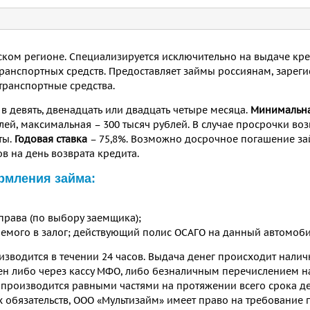
ском регионе. Специализируется исключительно на выдаче кре
транспортных средств. Предоставляет займы россиянам, заре
транспортные средства.
в девять, двенадцать или двадцать четыре месяца.
Минимальна
лей, максимальная – 300 тысяч рублей. В случае просрочки во
ты.
Годовая ставка
– 75,8%. Возможно досрочное погашение за
 на день возврата кредита.
рмления займа:
права (по выбору заемщика);
аемого в залог; действующий полис ОСАГО на данный автомоби
изводится в течении 24 часов. Выдача денег происходит нали
ен либо через кассу МФО, либо безналичным перечислением на
производится равными частями на протяжении всего срока д
 обязательств, ООО «Мультизайм» имеет право на требование