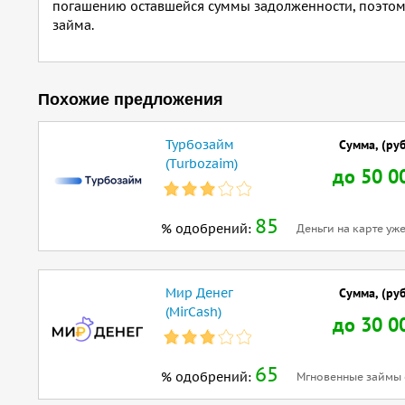
погашению оставшейся суммы задолженности, поэтому
займа.
Похожие предложения
Турбозайм
Сумма, (руб
(Turbozaim)
до 50 0
85
% одобрений:
Деньги на карте уже
Мир Денег
Сумма, (руб
(MirCash)
до 30 0
65
% одобрений:
Мгновенные займы 