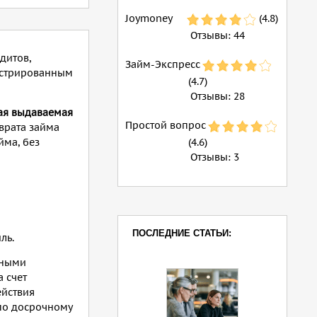
Joymoney
(4.8)
Отзывы:
44
дитов,
Займ-Экспресс
гистрированным
(4.7)
Отзывы:
28
я выдаваемая
Простой вопрос
зврата займа
йма, без
(4.6)
Отзывы:
3
ПОСЛЕДНИЕ СТАТЬИ:
ль.
чными
 счет
ействия
 по досрочному