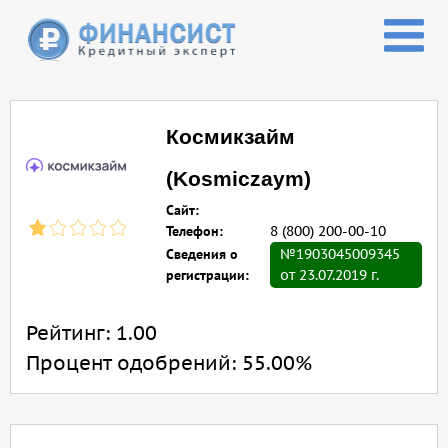
Перейти к основному содержанию
Космикзайм
(Kosmiczaym)
Сайт:
Телефон:
8 (800) 200-00-10
Сведения о
№1903045009345
регистрации:
от 23.07.2019 г.
Рейтинг:
1.00
Процент одобрений:
55.00%