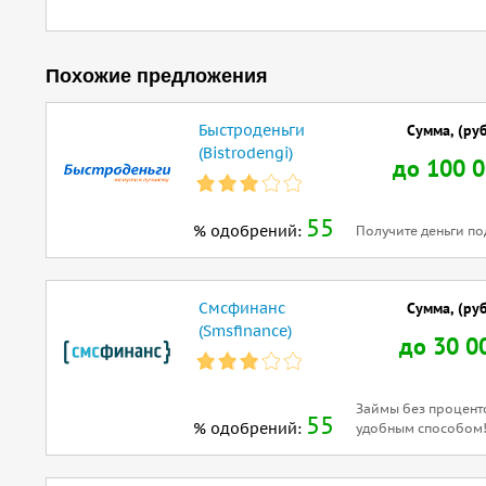
Похожие предложения
Быстроденьги
Сумма, (руб
(Bistrodengi)
до 100 
55
% одобрений:
Получите деньги по
Смсфинанс
Сумма, (руб
(Smsfinance)
до 30 0
Займы без процент
55
% одобрений:
удобным способом