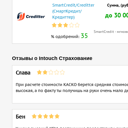
SmartCredit/Creditter
Сумма, (руб
(СмартКредит/
до 30 0
Кредиттер)
SmartCredit - мгно
35
% одобрений:
Отзывы о Intouch Страхование
Слава
При расчете стоимости КАСКО берется средняя стоимос
высокая, а по факту ты получишь на руки очень мало де
Бен