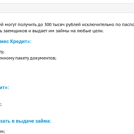
ей могут получить до 300 тысяч рублей исключительно по паспо
ть заемщиков и выдает им займы на любые цели.
рмес Кредит»:
у;
енному пакету документов;
ит»:
;
зать в выдаче займа:
ии;