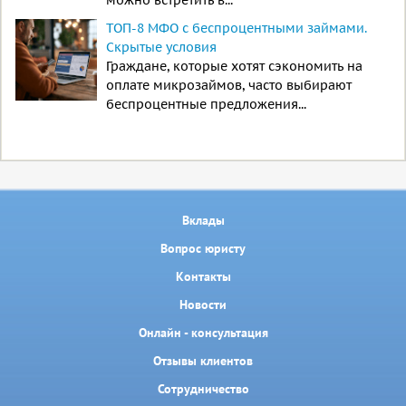
можно встретить в...
ТОП-8 МФО с беспроцентными займами.
Скрытые условия
Граждане, которые хотят сэкономить на
оплате микрозаймов, часто выбирают
беспроцентные предложения...
Вклады
Вопрос юристу
Контакты
Новости
Онлайн - консультация
Отзывы клиентов
Сотрудничество