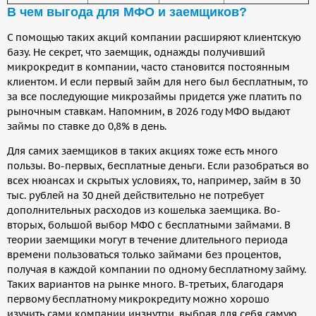
В чем выгода для МФО и заемщиков?
С помощью таких акций компании расширяют клиентскую
базу. Не секрет, что заемщик, однажды получивший
микрокредит в компании, часто становится постоянным
клиентом. И если первый займ для него был бесплатным, то
за все последующие микрозаймы придется уже платить по
рыночным ставкам. Напомним, в 2026 году МФО выдают
займы по ставке до 0,8% в день.
Для самих заемщиков в таких акциях тоже есть много
пользы. Во-первых, бесплатные деньги. Если разобраться во
всех нюансах и скрытых условиях, то, например, займ в 30
тыс. рублей на 30 дней действительно не потребует
дополнительных расходов из кошелька заемщика. Во-
вторых, большой выбор МФО с бесплатными займами. В
теории заемщики могут в течение длительного периода
времени пользоваться только займами без процентов,
получая в каждой компании по одному бесплатному займу.
Таких вариантов на рынке много. В-третьих, благодаря
первому бесплатному микрокредиту можно хорошо
изучить сами компании инзнутри, выбрав для себя самую