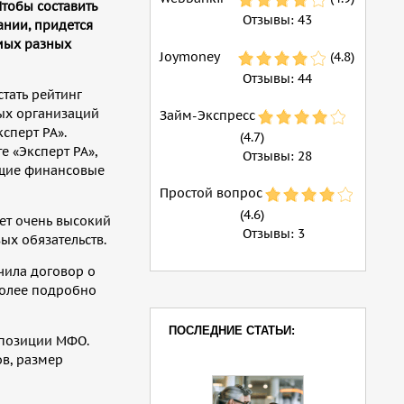
Чтобы составить
Отзывы:
43
ании, придется
мых разных
Joymoney
(4.8)
Отзывы:
44
тать рейтинг
ых организаций
Займ-Экспресс
ксперт РА».
(4.7)
е «Эксперт РА»,
Отзывы:
28
ющие финансовые
Простой вопрос
(4.6)
ает очень высокий
Отзывы:
3
ых обязательств.
чила договор о
более подробно
ПОСЛЕДНИЕ СТАТЬИ:
 позиции МФО.
в, размер