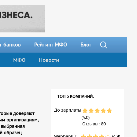
г банков
Рейтинг МФО
Блог
МФО
Новости
ТОП 5 КОМПАНИЙ:
До зарплаты
оторые доверяют
(5.0)
ым организациям,
Отзывы:
80
ы выбранная
й образец
Webbankir
(4.9)