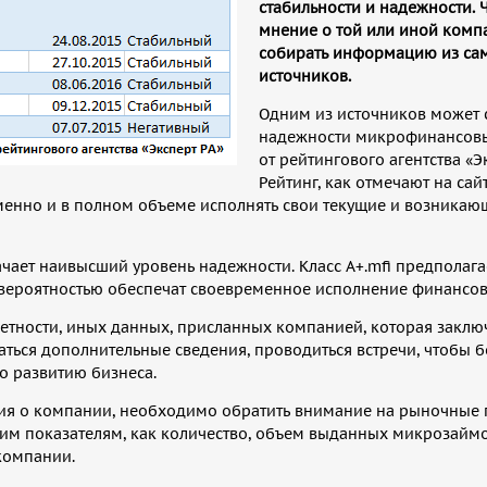
стабильности и надежности. 
мнение о той или иной комп
собирать информацию из са
источников.
Одним из источников может с
надежности микрофинансов
от рейтингового агентства «Э
Рейтинг, как отмечают на сайт
менно и в полном объеме исполнять свои текущие и возника
начает наивысший уровень надежности. Класс A+.mfi предполаг
 вероятностью обеспечат своевременное исполнение финансов
четности, иных данных, присланных компанией, которая заклю
аться дополнительные сведения, проводиться встречи, чтобы 
о развитию бизнеса.
ия о компании, необходимо обратить внимание на рыночные
ким показателям, как количество, объем выданных микрозаймо
 компании.