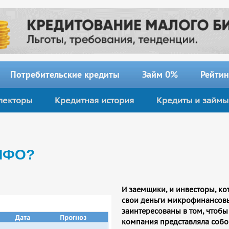
Потребительские кредиты
Займ 0%
Рейтин
лекторы
Кредитная история
Кредиты и займы
 МФО?
И заемщики, и инвесторы, к
свои деньги микрофинансов
заинтересованы в том, чтоб
компания представляла собо